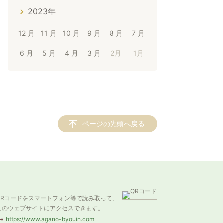
2023年
12 月
11 月
10 月
9 月
8 月
7 月
6 月
5 月
4 月
3 月
2月
1月
ページの先頭へ戻る
QRコードをスマートフォン等で読み取って、
このウェブサイトにアクセスできます。
https://www.agano-byouin.com