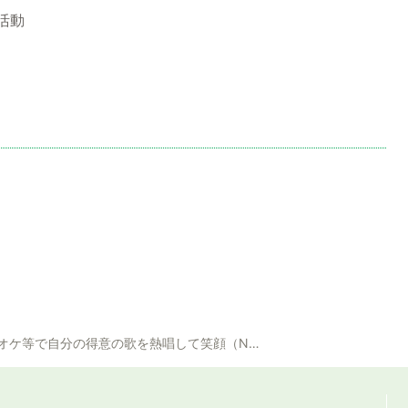
活動
ケ等で自分の得意の歌を熱唱して笑顔（NO30）