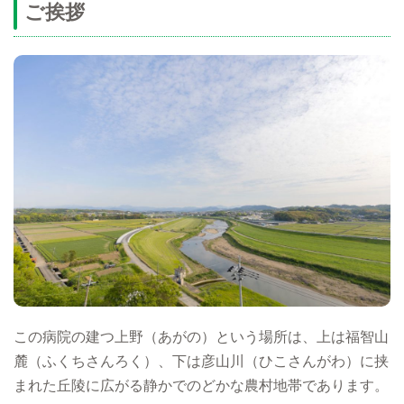
ご挨拶
この病院の建つ上野（あがの）という場所は、上は福智山
麓（ふくちさんろく）、下は彦山川（ひこさんがわ）に挟
まれた丘陵に広がる静かでのどかな農村地帯であります。