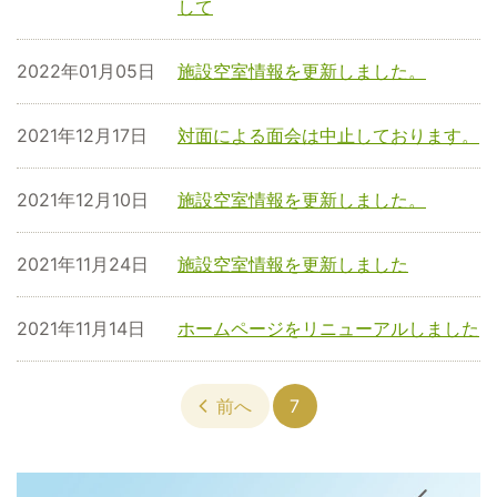
して
2022年01月05日
施設空室情報を更新しました。
2021年12月17日
対面による面会は中止しております。
2021年12月10日
施設空室情報を更新しました。
2021年11月24日
施設空室情報を更新しました
2021年11月14日
ホームページをリニューアルしました
前へ
7