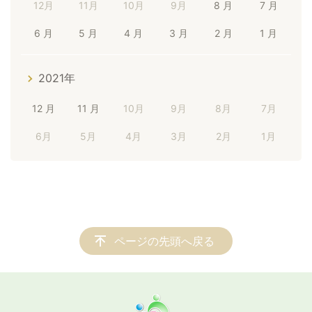
12月
11月
10月
9月
8 月
7 月
6 月
5 月
4 月
3 月
2 月
1 月
2021年
12 月
11 月
10月
9月
8月
7月
6月
5月
4月
3月
2月
1月
ページの先頭へ戻る