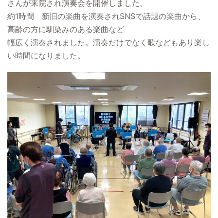
さんが来院され演奏会を開催しました。
約1時間 新旧の楽曲を演奏されSNSで話題の楽曲から、
高齢の方に馴染みのある楽曲など
幅広く演奏されました。演奏だけでなく歌などもあり楽し
い時間になりました。