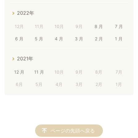
2022年
12月
11月
10月
9月
8 月
7 月
6 月
5 月
4 月
3 月
2 月
1 月
2021年
12 月
11 月
10月
9月
8月
7月
6月
5月
4月
3月
2月
1月
ページの先頭へ戻る