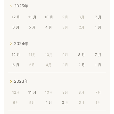
2025年
12 月
11 月
10 月
9月
8月
7 月
6 月
5 月
4 月
3月
2月
1 月
2024年
12 月
11月
10月
9月
8 月
7 月
6 月
5月
4月
3月
2 月
1 月
2023年
12月
11 月
10月
9月
8月
7月
6月
5月
4 月
3 月
2月
1月