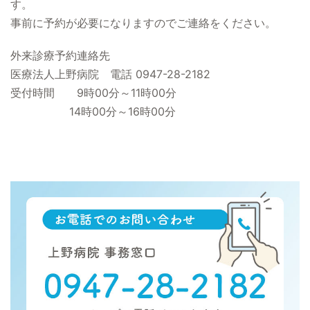
す。
事前に予約が必要になりますのでご連絡をください。
外来診療予約連絡先
医療法人上野病院 電話 0947-28-2182
受付時間 9時00分～11時00分
14時00分～16時00分